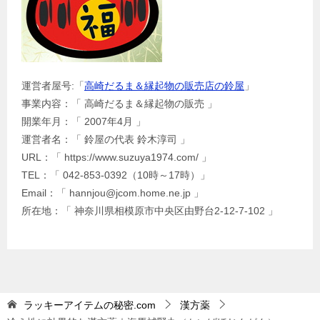
運営者屋号:「
高崎だるま＆縁起物の販売店の鈴屋
」
事業内容：「 高崎だるま＆縁起物の販売 」
開業年月：「 2007年4月 」
運営者名：「 鈴屋の代表 鈴木淳司 」
URL：「 https://www.suzuya1974.com/ 」
TEL：「 042-853-0392（10時～17時）」
Email：「 hannjou@jcom.home.ne.jp 」
所在地：「 神奈川県相模原市中央区由野台2-12-7-102 」
ラッキーアイテムの秘密.com
漢方薬