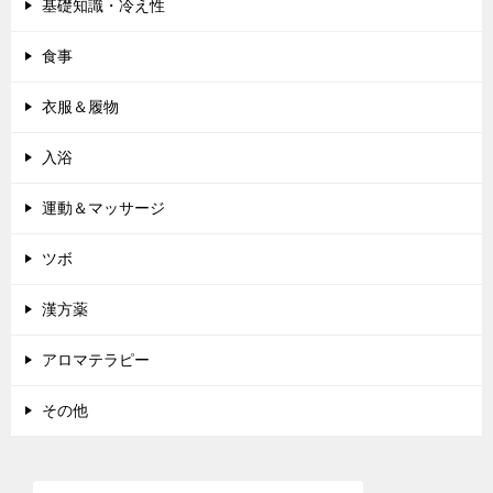
シ
基礎知識・冷え性
ョ
食事
ン
衣服＆履物
入浴
運動＆マッサージ
ツボ
漢方薬
アロマテラピー
その他